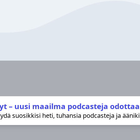
yt – uusi maailma podcasteja odottaa
löydä suosikkisi heti, tuhansia podcasteja ja äänik