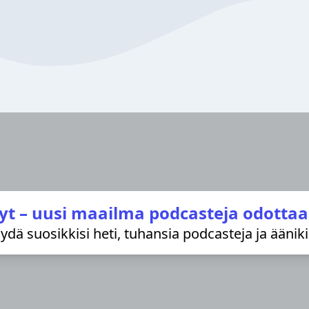
yt – uusi maailma podcasteja odottaa
löydä suosikkisi heti, tuhansia podcasteja ja äänik