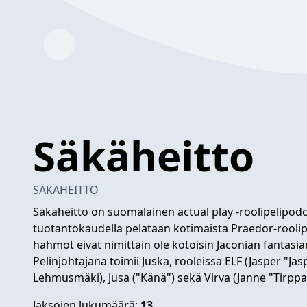
Säkäheitto
SÄKÄHEITTO
Säkäheitto on suomalainen actual play -roolipelipodc
tuotantokaudella pelataan kotimaista Praedor-roolipe
hahmot eivät nimittäin ole kotoisin Jaconian fantas
Pelinjohtajana toimii Juska, rooleissa ELF (Jasper "J
Lehmusmäki), Jusa ("Känä") sekä Virva (Janne "Tirppa"
Jaksojen lukumäärä:
13