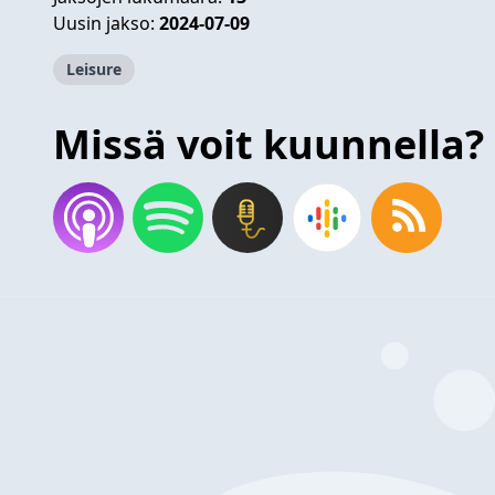
Uusin jakso:
2024-07-09
Leisure
Missä voit kuunnella?