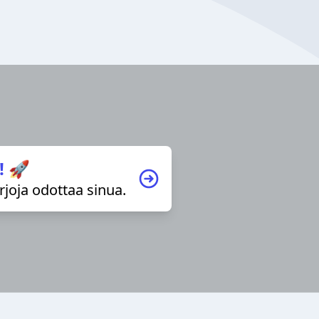
! 🚀
irjoja odottaa sinua.