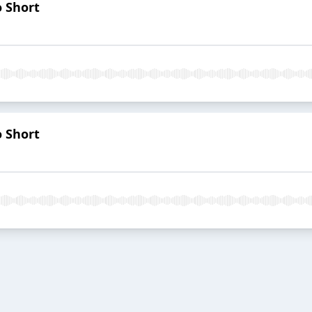
o Short
o Short