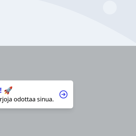
! 🚀
irjoja odottaa sinua.