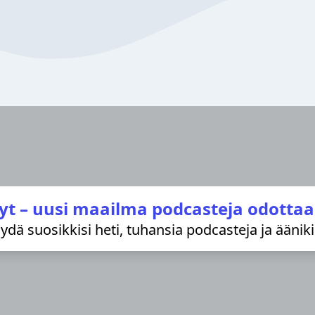
yt – uusi maailma podcasteja odottaa
löydä suosikkisi heti, tuhansia podcasteja ja äänik