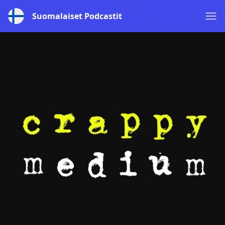
Suomalaiset Podcastit