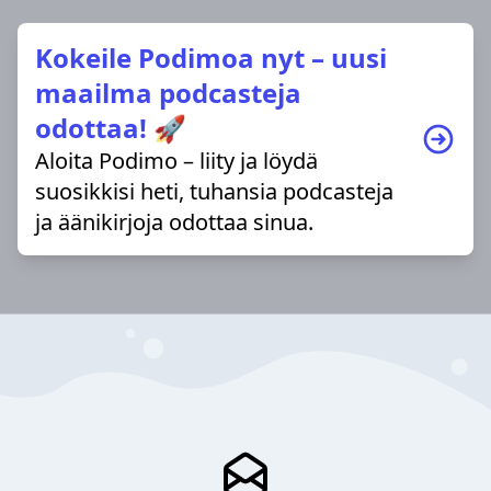
Kokeile Podimoa nyt – uusi
maailma podcasteja
odottaa! 🚀
Aloita Podimo – liity ja löydä
suosikkisi heti, tuhansia podcasteja
ja äänikirjoja odottaa sinua.