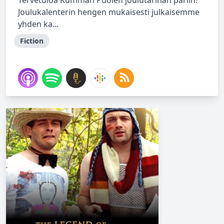
Tervetuloa Kumman Puolen joulutarinan pariin!
Joulukalenterin hengen mukaisesti julkaisemme
yhden ka...
Fiction