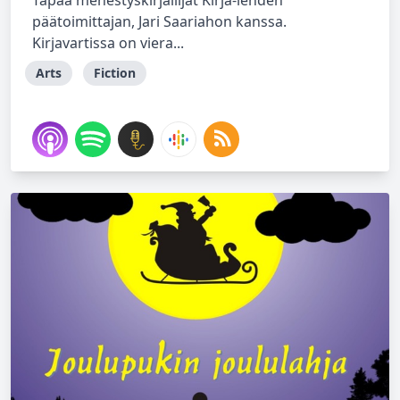
Tapaa menestyskirjailijat Kirja-lehden
päätoimittajan, Jari Saariahon kanssa.
Kirjavartissa on viera...
Arts
Fiction