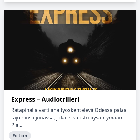
Express – Audiotrilleri
Ratapihalla vartijana työskentelevä Odessa palaa
tajuihinsa junassa, joka ei suostu pysähtymään.
Pia...
Fiction