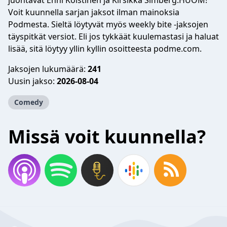
juontavat Enni Koistinen ja Kirsikka Simberg.HUOM!
Voit kuunnella sarjan jaksot ilman mainoksia
Podmesta. Sieltä löytyvät myös weekly bite -jaksojen
täyspitkät versiot. Eli jos tykkäät kuulemastasi ja haluat
lisää, sitä löytyy yllin kyllin osoitteesta podme.com.
Jaksojen lukumäärä:
241
Uusin jakso:
2026-08-04
Comedy
Missä voit kuunnella?