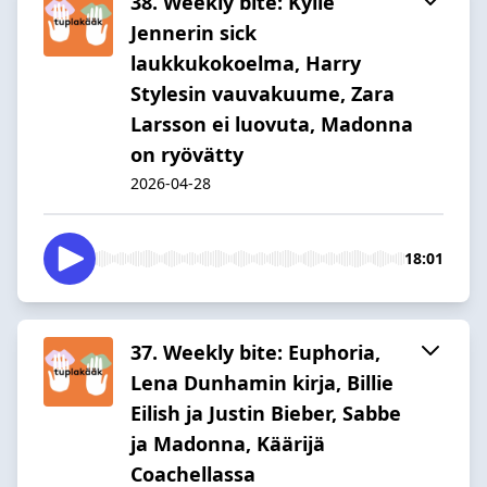
38. Weekly bite: Kylie
Jennerin sick
laukkukokoelma, Harry
Stylesin vauvakuume, Zara
Larsson ei luovuta, Madonna
on ryövätty
2026-04-28
18:01
37. Weekly bite: Euphoria,
Lena Dunhamin kirja, Billie
Eilish ja Justin Bieber, Sabbe
ja Madonna, Käärijä
Coachellassa