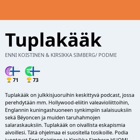
Tuplakääk
ENNI KOISTINEN & KIRSIKKA SIMBERG/ PODME
71
73
Tuplakääk on julkkisjuoruihin keskittyvä podcast, jossa
perehdytään mm. Hollywood-eliitin valeavioliittoihin,
Englannin kuningashuoneen synkimpiin salaisuuksiin
sekä Béyoncen ja muiden taruhahmojen
salaraskauksiin. Tuplakääk on oivallista eskapismia
aivoillesi. Tätä ohjelmaa ei suositella tosikoille. Podia