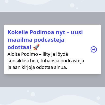
Kokeile Podimoa nyt – uusi
maailma podcasteja
odottaa! 🚀
Aloita Podimo – liity ja löydä
suosikkisi heti, tuhansia podcasteja
ja äänikirjoja odottaa sinua.