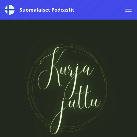
Suomalaiset Podcastit