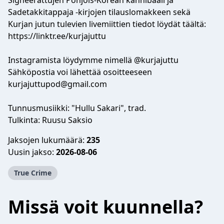
Signeerattujen Pohjois-Korean kannibaali ja
Sadetakkitappaja -kirjojen tilauslomakkeen sekä
Kurjan jutun tulevien livemiittien tiedot löydät täältä:
https://linktr.ee/kurjajuttu
Instagramista löydymme nimellä @kurjajuttu
Sähköpostia voi lähettää osoitteeseen
kurjajuttupod@gmail.com
Tunnusmusiikki: "Hullu Sakari", trad.
Tulkinta: Ruusu Saksio
Jaksojen lukumäärä:
235
Uusin jakso:
2026-08-06
True Crime
Missä voit kuunnella?