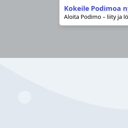
Kokeile Podimoa n
Aloita Podimo – liity ja 