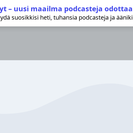
yt – uusi maailma podcasteja odottaa
löydä suosikkisi heti, tuhansia podcasteja ja äänik