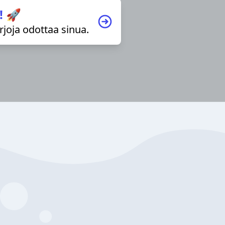
! 🚀
irjoja odottaa sinua.