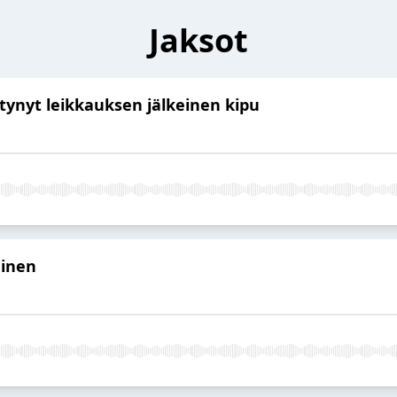
Jaksot
ttynyt leikkauksen jälkeinen kipu
minen