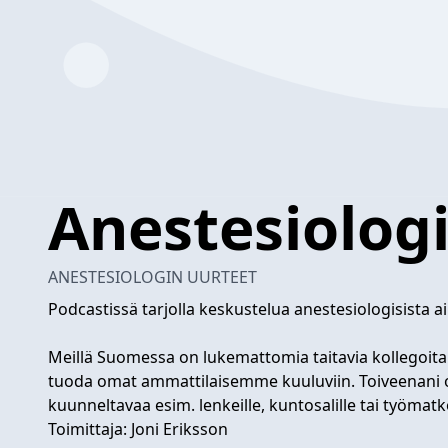
Anestesiolog
ANESTESIOLOGIN UURTEET
Podcastissä tarjolla keskustelua anestesiologisista
Meillä Suomessa on lukemattomia taitavia kollegoita jo
tuoda omat ammattilaisemme kuuluviin. Toiveenani on
kuunneltavaa esim. lenkeille, kuntosalille tai työmatko
Toimittaja: Joni Eriksson