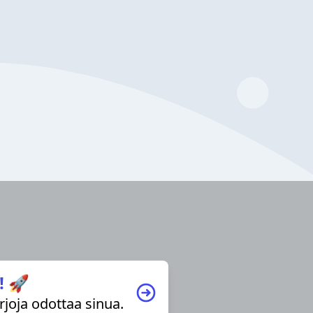
! 🚀
irjoja odottaa sinua.