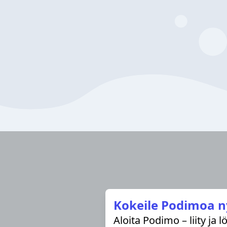
Kokeile Podimoa n
Aloita Podimo – liity ja 