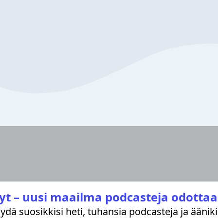
yt – uusi maailma podcasteja odottaa
löydä suosikkisi heti, tuhansia podcasteja ja äänik