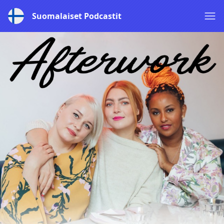
Suomalaiset Podcastit