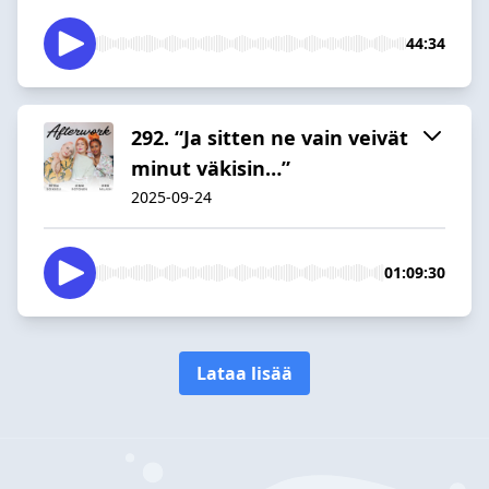
44:34
292. “Ja sitten ne vain veivät
minut väkisin…”
2025-09-24
01:09:30
Lataa lisää