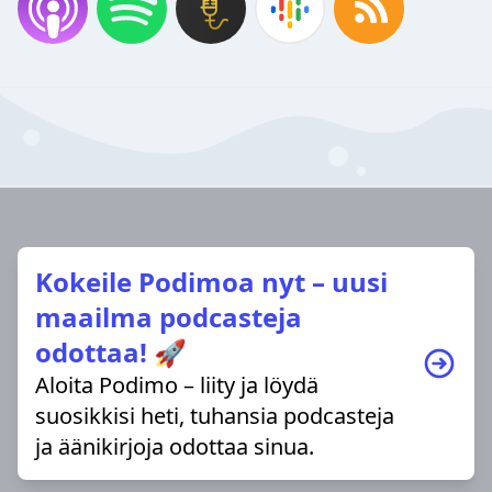
Kokeile Podimoa nyt – uusi
maailma podcasteja
odottaa! 🚀
Aloita Podimo – liity ja löydä
suosikkisi heti, tuhansia podcasteja
ja äänikirjoja odottaa sinua.