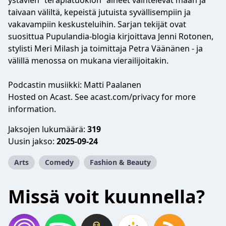
ystävien “terapiatuokion” aiheet vaihtelevat maan ja
taivaan väliltä, kepeistä jutuista syvällisempiin ja
vakavampiin keskusteluihin. Sarjan tekijät ovat
suosittua Pupulandia-blogia kirjoittava Jenni Rotonen,
stylisti Meri Milash ja toimittaja Petra Väänänen - ja
välillä menossa on mukana vierailijoitakin.
Podcastin musiikki: Matti Paalanen
Hosted on Acast. See acast.com/privacy for more
information.
Jaksojen lukumäärä:
319
Uusin jakso:
2025-09-24
Arts
Comedy
Fashion & Beauty
Missä voit kuunnella?