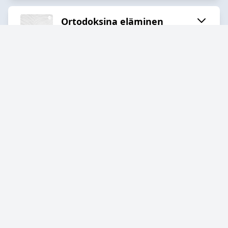
Ortodoksina eläminen
nykypäivän maailmassa
2023-10-13
36:45
Valinta luostarielämän ja
avioliiton välillä
2021-12-10
25:40