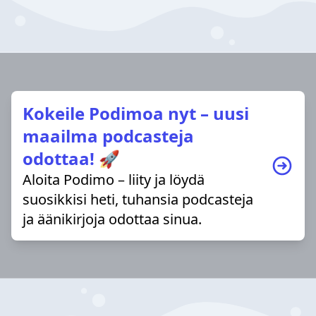
Kokeile Podimoa nyt – uusi
maailma podcasteja
odottaa! 🚀
Aloita Podimo – liity ja löydä
suosikkisi heti, tuhansia podcasteja
ja äänikirjoja odottaa sinua.