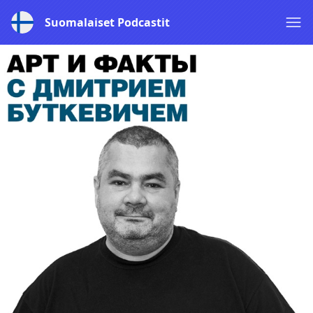
Suomalaiset Podcastit