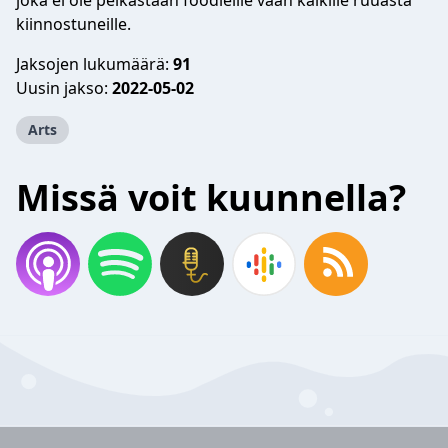
joka ei ole pelkästään foodieille vaan kaikille ruuasta
kiinnostuneille.
Jaksojen lukumäärä:
91
Uusin jakso:
2022-05-02
Arts
Missä voit kuunnella?