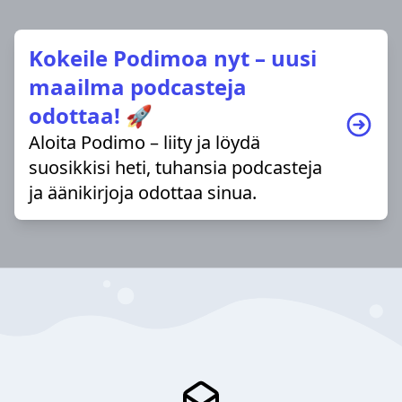
Kokeile Podimoa nyt – uusi
maailma podcasteja
odottaa! 🚀
Aloita Podimo – liity ja löydä
suosikkisi heti, tuhansia podcasteja
ja äänikirjoja odottaa sinua.