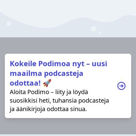
Kokeile Podimoa nyt – uusi
maailma podcasteja
odottaa! 🚀
Aloita Podimo – liity ja löydä
suosikkisi heti, tuhansia podcasteja
ja äänikirjoja odottaa sinua.