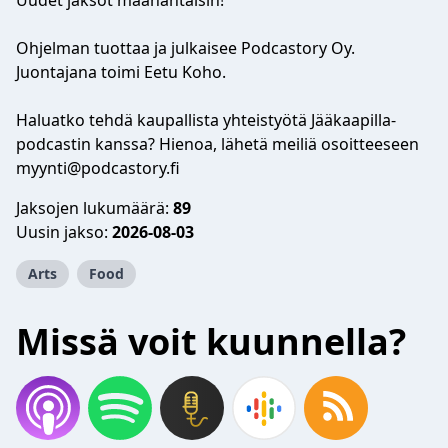
Uudet jaksot maanantaisin!
Ohjelman tuottaa ja julkaisee Podcastory Oy.
Juontajana toimi Eetu Koho.
Haluatko tehdä kaupallista yhteistyötä Jääkaapilla-
podcastin kanssa? Hienoa, lähetä meiliä osoitteeseen
myynti@podcastory.fi
Jaksojen lukumäärä:
89
Uusin jakso:
2026-08-03
Arts
Food
Missä voit kuunnella?