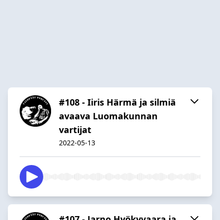
#108 - Iiris Härmä ja silmiä
avaava Luomakunnan
vartijat
2022-05-13
#107 - Jarno Hyökyvaara ja