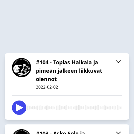
#104 - Topias Haikala ja
pimeän jälkeen liikkuvat
olennot
2022-02-02
#103 - Asko Sole ja