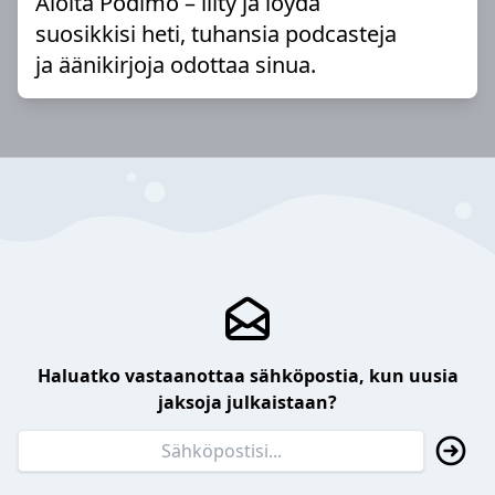
Aloita Podimo – liity ja löydä
suosikkisi heti, tuhansia podcasteja
ja äänikirjoja odottaa sinua.
Haluatko vastaanottaa sähköpostia, kun uusia
jaksoja julkaistaan?