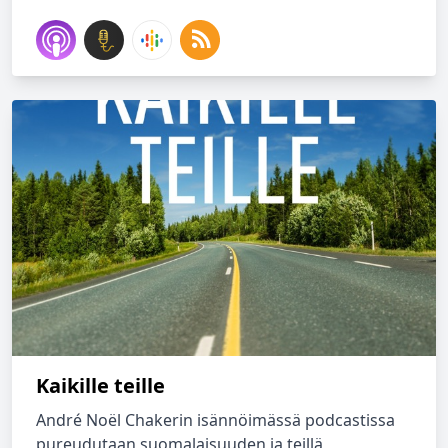
Kaikille teille
André Noël Chakerin isännöimässä podcastissa
pureudutaan suomalaisuuden ja teillä