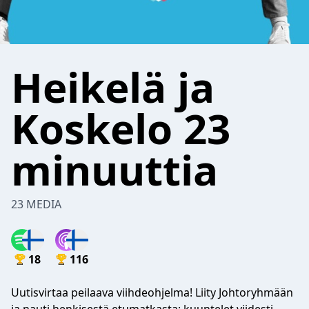
Heikelä ja
Koskelo 23
minuuttia
23 MEDIA
18
116
Uutisvirtaa peilaava viihdeohjelma! Liity Johtoryhmään