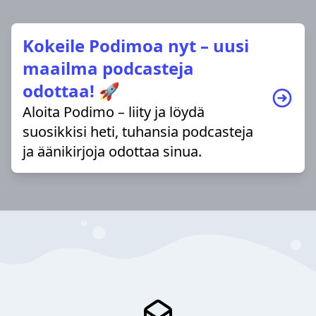
Kokeile Podimoa nyt – uusi
maailma podcasteja
odottaa! 🚀
Aloita Podimo – liity ja löydä
suosikkisi heti, tuhansia podcasteja
ja äänikirjoja odottaa sinua.