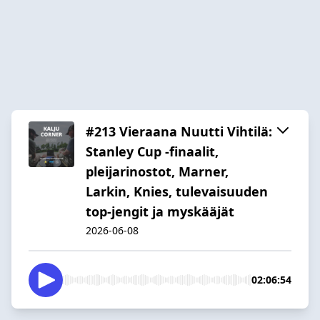
#213 Vieraana Nuutti Vihtilä:
Stanley Cup -finaalit,
pleijarinostot, Marner,
Larkin, Knies, tulevaisuuden
top-jengit ja myskääjät
2026-06-08
02:06:54