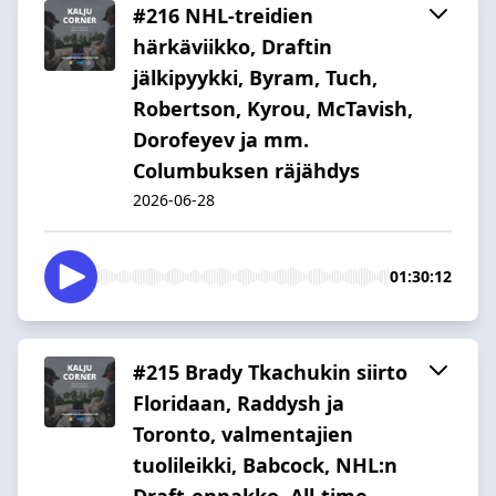
#216 NHL-treidien
härkäviikko, Draftin
jälkipyykki, Byram, Tuch,
Robertson, Kyrou, McTavish,
Dorofeyev ja mm.
Columbuksen räjähdys
2026-06-28
01:30:12
#215 Brady Tkachukin siirto
Floridaan, Raddysh ja
Toronto, valmentajien
tuolileikki, Babcock, NHL:n
Draft-ennakko, All-time