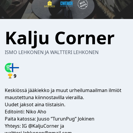
Kalju Corner
ISMO LEHKONEN JA WALTTERI LEHKONEN
9
Keskiössä jääkiekko ja muut urheilumaailman ilmiöt
maustettuna kiinnostavilla vierailla.
Uudet jaksot aina tiistaisin.
Editointi: Niko Aho
Paita katossa: Juuso ”TurunPug” Jokinen
Yhteys: IG @KaljuCorner ja