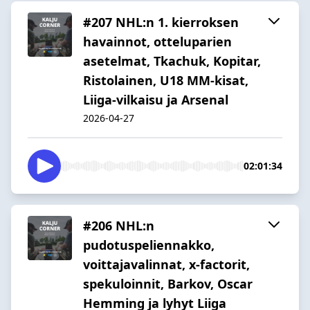
#207 NHL:n 1. kierroksen
havainnot, otteluparien
asetelmat, Tkachuk, Kopitar,
Ristolainen, U18 MM-kisat,
Liiga-vilkaisu ja Arsenal
2026-04-27
02:01:34
#206 NHL:n
pudotuspeliennakko,
voittajavalinnat, x-factorit,
spekuloinnit, Barkov, Oscar
Hemming ja lyhyt Liiga