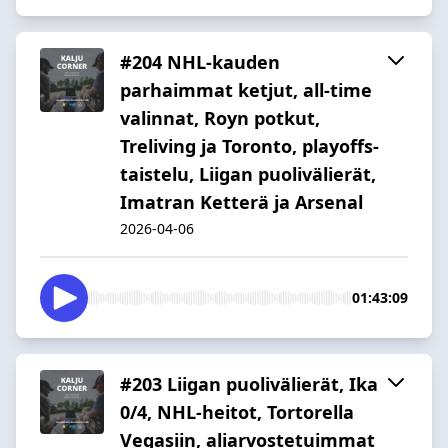
#204 NHL-kauden
parhaimmat ketjut, all-time
valinnat, Royn potkut,
Treliving ja Toronto, playoffs-
taistelu, Liigan puolivälierät,
Imatran Ketterä ja Arsenal
2026-04-06
01:43:09
#203 Liigan puolivälierät, Ika
0/4, NHL-heitot, Tortorella
Vegasiin, aliarvostetuimmat