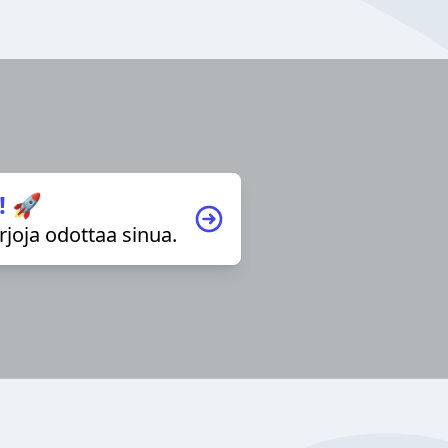
! 🚀
irjoja odottaa sinua.