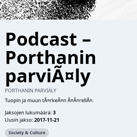
Podcast –
Porthanin
parviÃ¤ly
PORTHANIN PARVIÄLY
Tuopin ja muun tÃ¤rkeÃ¤n Ã¤Ã¤rellÃ¤.
Jaksojen lukumäärä:
3
Uusin jakso:
2017-11-21
Society & Culture