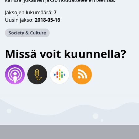
kanssa. Jokainen jakso noudattelee eri teemaa.
Jaksojen lukumäärä:
7
Uusin jakso:
2018-05-16
Society & Culture
Missä voit kuunnella?