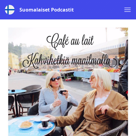
Suomalaiset Podcastit