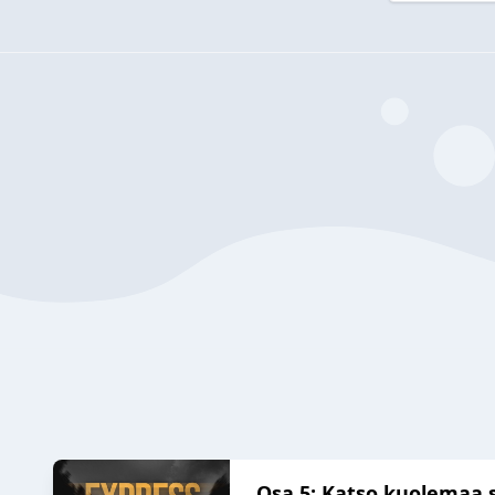
Osa 5: Katso kuolemaa s