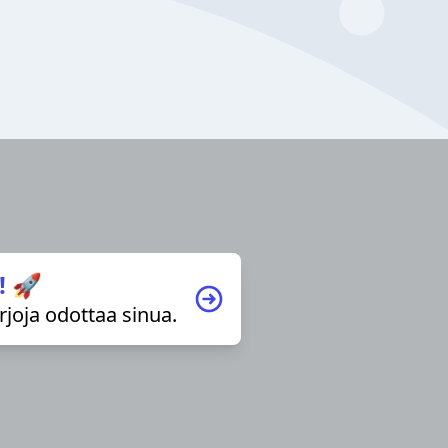
! 🚀
irjoja odottaa sinua.