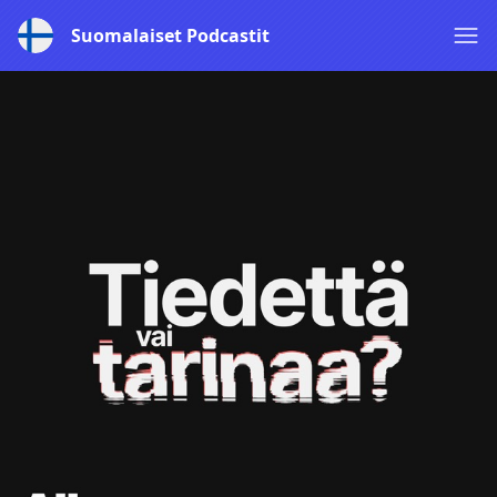
Suomalaiset Podcastit