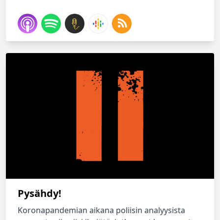
Pysähdy!
Koronapandemian aikana poliisin analyysista