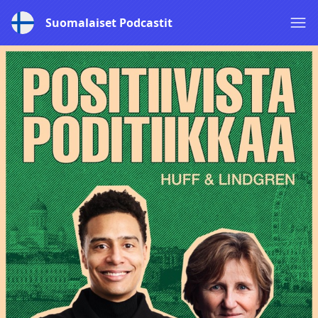
Suomalaiset Podcastit