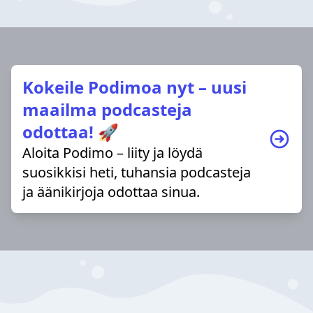
Kokeile Podimoa nyt – uusi
maailma podcasteja
odottaa! 🚀
Aloita Podimo – liity ja löydä
suosikkisi heti, tuhansia podcasteja
ja äänikirjoja odottaa sinua.