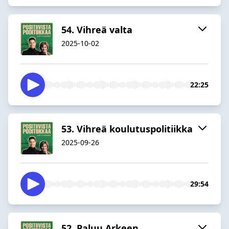
54. Vihreä valta
2025-10-02
22:25
53. Vihreä koulutuspolitiikka
2025-09-26
29:54
52. Paluu Arkeen