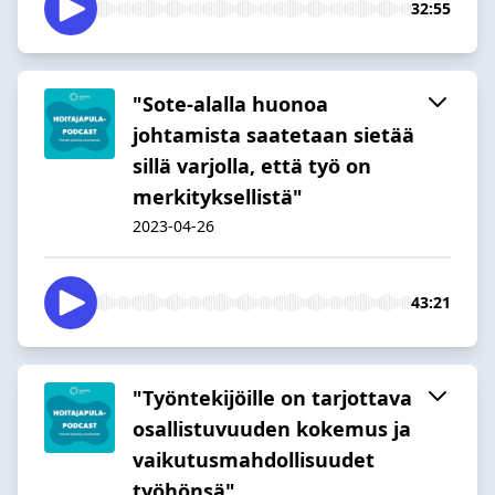
32:55
"Sote-alalla huonoa
johtamista saatetaan sietää
sillä varjolla, että työ on
merkityksellistä"
2023-04-26
43:21
"Työntekijöille on tarjottava
osallistuvuuden kokemus ja
vaikutusmahdollisuudet
työhönsä"