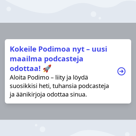
Kokeile Podimoa nyt – uusi
maailma podcasteja
odottaa! 🚀
Aloita Podimo – liity ja löydä
suosikkisi heti, tuhansia podcasteja
ja äänikirjoja odottaa sinua.