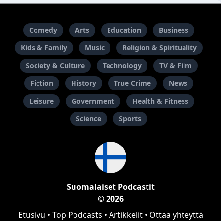
Comedy
Arts
Education
Business
Kids & Family
Music
Religion & Spirituality
Society & Culture
Technology
TV & Film
Fiction
History
True Crime
News
Leisure
Government
Health & Fitness
Science
Sports
Suomalaiset Podcastit
© 2026
Etusivu
•
Top Podcasts
•
Artikkelit
•
Ottaa yhteyttä