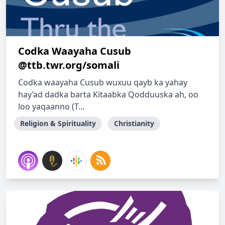
Codka Waayaha Cusub
@ttb.twr.org/somali
Codka waayaha Cusub wuxuu qayb ka yahay
hay’ad dadka barta Kitaabka Qodduuska ah, oo
loo yaqaanno (T...
Religion & Spirituality
Christianity