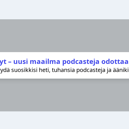
yt – uusi maailma podcasteja odottaa
löydä suosikkisi heti, tuhansia podcasteja ja äänik