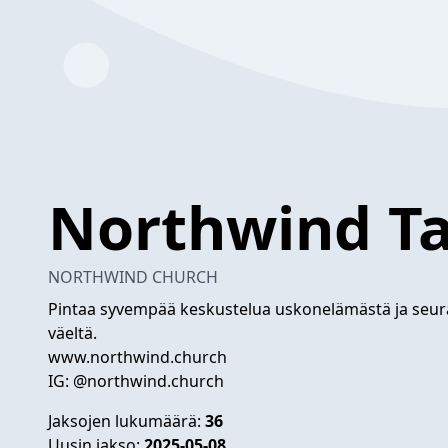
Northwind Ta
NORTHWIND CHURCH
Pintaa syvempää keskustelua uskonelämästä ja seur
väeltä.
www.northwind.church
IG: @northwind.church
Jaksojen lukumäärä:
36
Uusin jakso:
2025-05-08