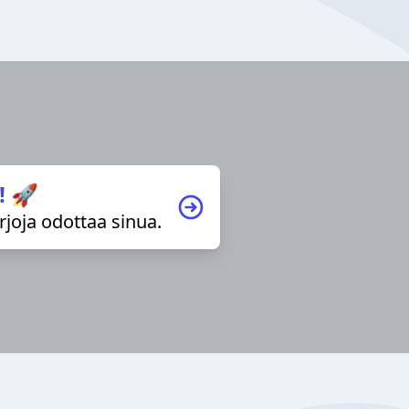
! 🚀
irjoja odottaa sinua.