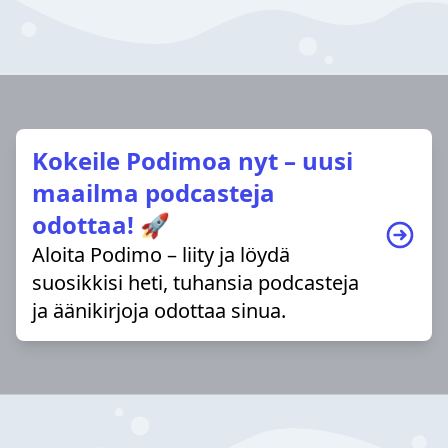
Kokeile Podimoa nyt – uusi
maailma podcasteja
odottaa! 🚀
Aloita Podimo – liity ja löydä
suosikkisi heti, tuhansia podcasteja
ja äänikirjoja odottaa sinua.