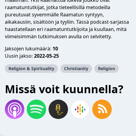
maailman. Yksi Raamattua lukeva joukko ovat
raamatuntutkijat, jotka tieteellisillä metodeilla
pureutuvat syvemmälle Raamatun syntyyn,
aikakausiin, sisältöön ja tyyliin. Tässä podcast-sarjassa
haastatellaan eri raamatuntutkijoita ja kuullaan, mitä
viimeisimmän tutkimuksen avulla on selvitetty.
Jaksojen lukumäärä:
10
Uusin jakso:
2022-05-25
Religion & Spirituality
Christianity
Religion
Missä voit kuunnella?