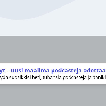
yt – uusi maailma podcasteja odottaa
löydä suosikkisi heti, tuhansia podcasteja ja äänik