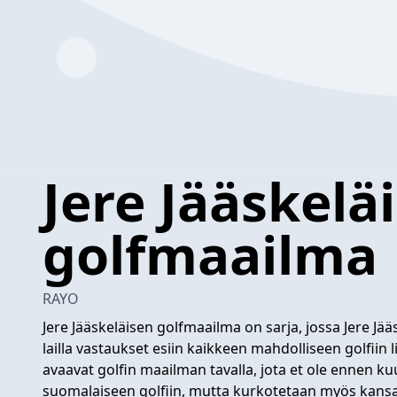
Jere Jääskelä
golfmaailma
RAYO
Jere Jääskeläisen golfmaailma on sarja, jossa Jere J
lailla vastaukset esiin kaikkeen mahdolliseen golfiin l
avaavat golfin maailman tavalla, jota et ole ennen kuu
suomalaiseen golfiin, mutta kurkotetaan myös kansainvä