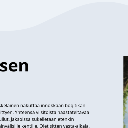
isen
ääskeläinen nakuttaa innokkaan bogitikan
iittyen. Yhteensä viisitoista haastateltavaa
llut. Jaksoissa sukelletaan etenkin
lisille kentille. Olet sitten vasta-alkaja,