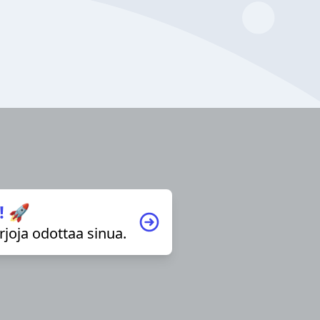
! 🚀
irjoja odottaa sinua.