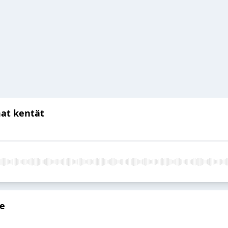
at kentät
be