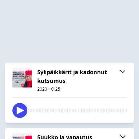
Sylipäikkärit ja kadonnut
kutsumus
2020-10-25
Suukko ja vapautus