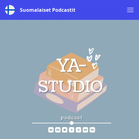
Suomalaiset Podcastit