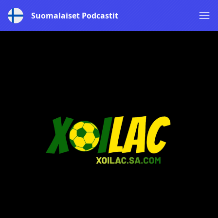
Suomalaiset Podcastit