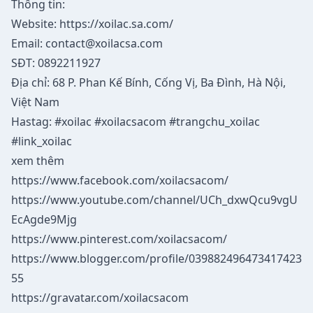
Thông tin:
Website:
https://xoilac.sa.com/
Email:
contact@xoilacsa.com
SĐT: 0892211927
Địa chỉ: 68 P. Phan Kế Bính, Cống Vị, Ba Đình, Hà Nội,
Việt Nam
Hastag: #xoilac #xoilacsacom #trangchu_xoilac
#link_xoilac
xem thêm
https://www.facebook.com/xoilacsacom/
https://www.youtube.com/channel/UCh_dxwQcu9vgU
EcAgde9Mjg
https://www.pinterest.com/xoilacsacom/
https://www.blogger.com/profile/039882496473417423
55
https://gravatar.com/xoilacsacom