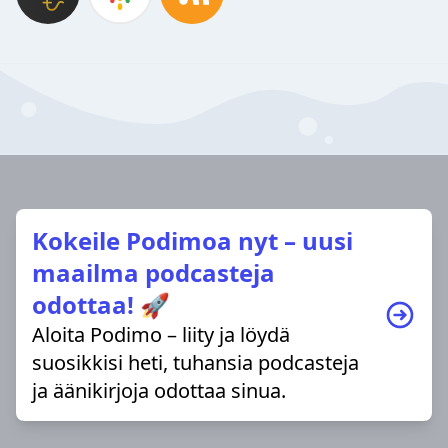
Kokeile Podimoa nyt – uusi
maailma podcasteja
odottaa! 🚀
Aloita Podimo – liity ja löydä
suosikkisi heti, tuhansia podcasteja
ja äänikirjoja odottaa sinua.