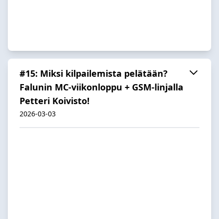
#15: Miksi kilpailemista pelätään?
Falunin MC-viikonloppu + GSM-linjalla
Petteri Koivisto!
2026-03-03