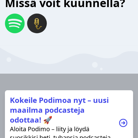
Missä voit kuunnella?
Kokeile Podimoa nyt – uusi
maailma podcasteja
odottaa! 🚀
Aloita Podimo – liity ja löydä
suosikkisi heti, tuhansia podcasteja