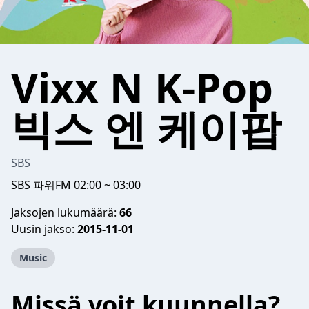
Vixx N K-Pop
빅스 엔 케이팝
SBS
SBS 파워FM 02:00 ~ 03:00
Jaksojen lukumäärä:
66
Uusin jakso:
2015-11-01
Music
Missä voit kuunnella?