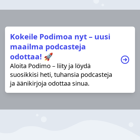
Kokeile Podimoa nyt – uusi
maailma podcasteja
odottaa! 🚀
Aloita Podimo – liity ja löydä
suosikkisi heti, tuhansia podcasteja
ja äänikirjoja odottaa sinua.