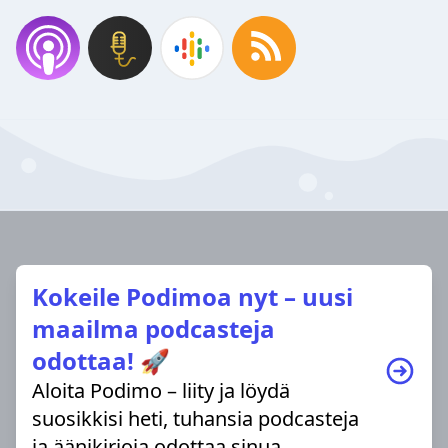
Kokeile Podimoa nyt – uusi
maailma podcasteja
odottaa! 🚀
Aloita Podimo – liity ja löydä
suosikkisi heti, tuhansia podcasteja
ja äänikirjoja odottaa sinua.