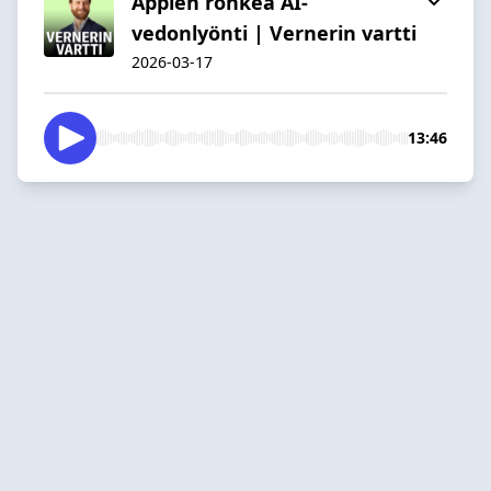
Applen rohkea AI-
vedonlyönti | Vernerin vartti
2026-03-17
13:46