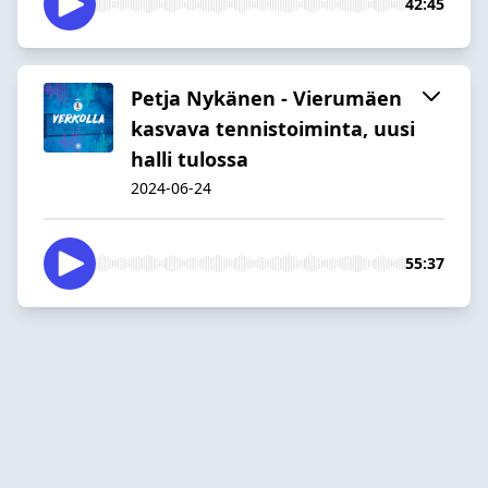
42:45
Petja Nykänen - Vierumäen
kasvava tennistoiminta, uusi
halli tulossa
2024-06-24
55:37