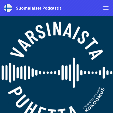
Suomalaiset Podcastit