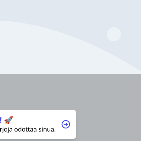
! 🚀
irjoja odottaa sinua.