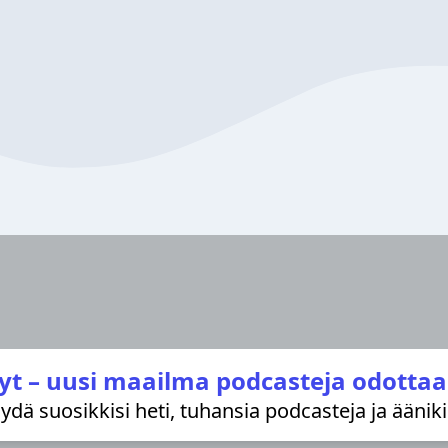
yt – uusi maailma podcasteja odottaa
löydä suosikkisi heti, tuhansia podcasteja ja äänik