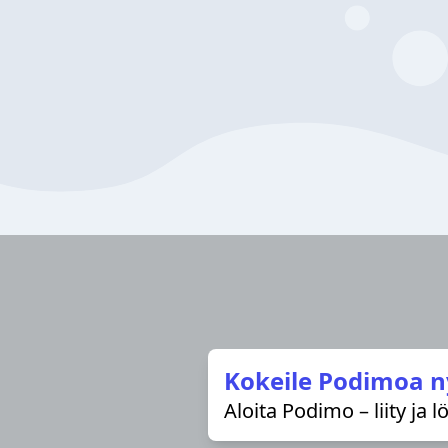
Kokeile Podimoa n
Aloita Podimo – liity ja 