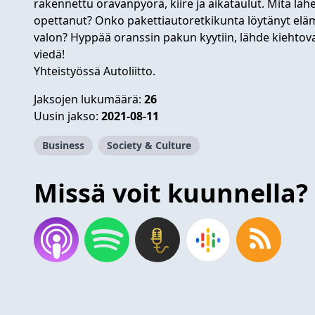
rakennettu oravanpyörä, kiire ja aikataulut. Mitä l
opettanut? Onko pakettiautoretkikunta löytänyt el
valon? Hyppää oranssin pakun kyytiin, lähde kiehtova
viedä!
Yhteistyössä Autoliitto.
Jaksojen lukumäärä:
26
Uusin jakso:
2021-08-11
Business
Society & Culture
Missä voit kuunnella?