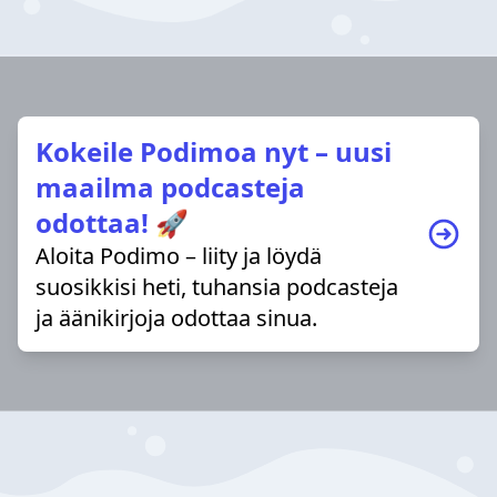
Kokeile Podimoa nyt – uusi
maailma podcasteja
odottaa! 🚀
Aloita Podimo – liity ja löydä
suosikkisi heti, tuhansia podcasteja
ja äänikirjoja odottaa sinua.