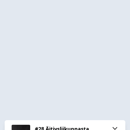
#28 Äitiysliikunnasta