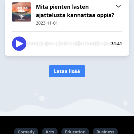
Mitä pienten lasten
ajattelusta kannattaa oppia?
2023-11-01
31:41
Lataa lisää
Comedy
Arts
Education
Business