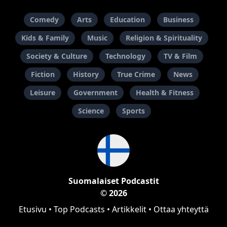
Comedy
Arts
Education
Business
Kids & Family
Music
Religion & Spirituality
Society & Culture
Technology
TV & Film
Fiction
History
True Crime
News
Leisure
Government
Health & Fitness
Science
Sports
Suomalaiset Podcastit
© 2026
Etusivu
•
Top Podcasts
•
Artikkelit
•
Ottaa yhteyttä