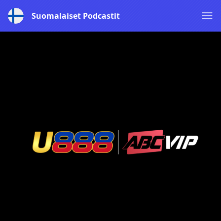
Suomalaiset Podcastit