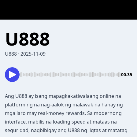
U888
U888 · 2025-11-09
00:35
Ang
U888
ay isang mapagkakatiwalaang online na
platform ng na nag-aalok ng malawak na hanay ng
mga laro may real-money rewards. Sa modernong
interface, mabilis na loading speed at mataas na
seguridad, nagbibigay ang U888 ng ligtas at matatag