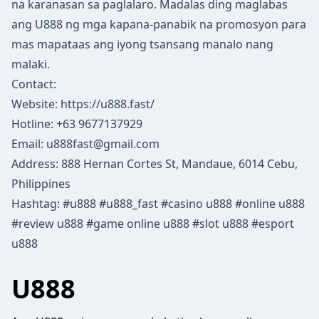
na karanasan sa paglalaro. Madalas ding maglabas
ang U888 ng mga kapana-panabik na promosyon para
mas mapataas ang iyong tsansang manalo nang
malaki.
Contact:
Website:
https://u888.fast/
Hotline: +63 9677137929
Email:
u888fast@gmail.com
Address: 888 Hernan Cortes St, Mandaue, 6014 Cebu,
Philippines
Hashtag: #u888 #u888_fast #casino u888 #online u888
#review u888 #game online u888 #slot u888 #esport
u888
U888