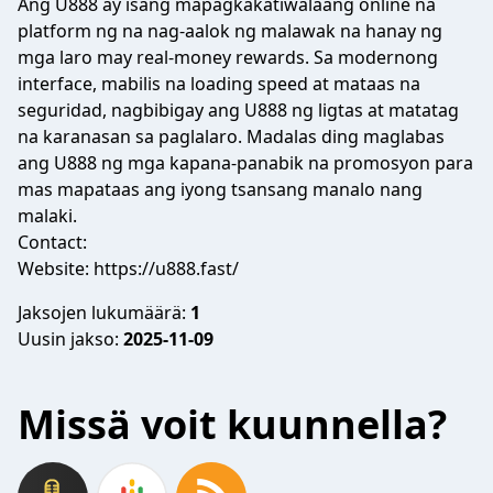
Ang
U888
ay isang mapagkakatiwalaang online na
platform ng na nag-aalok ng malawak na hanay ng
mga laro may real-money rewards. Sa modernong
interface, mabilis na loading speed at mataas na
seguridad, nagbibigay ang U888 ng ligtas at matatag
na karanasan sa paglalaro. Madalas ding maglabas
ang U888 ng mga kapana-panabik na promosyon para
mas mapataas ang iyong tsansang manalo nang
malaki.
Contact:
Website:
https://u888.fast/
Jaksojen lukumäärä:
1
Uusin jakso:
2025-11-09
Missä voit kuunnella?