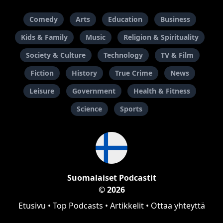
Comedy
Arts
Education
Business
Kids & Family
Music
Religion & Spirituality
Society & Culture
Technology
TV & Film
Fiction
History
True Crime
News
Leisure
Government
Health & Fitness
Science
Sports
Suomalaiset Podcastit
© 2026
Etusivu
•
Top Podcasts
•
Artikkelit
•
Ottaa yhteyttä