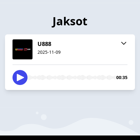
Jaksot
U888
2025-11-09
00:35