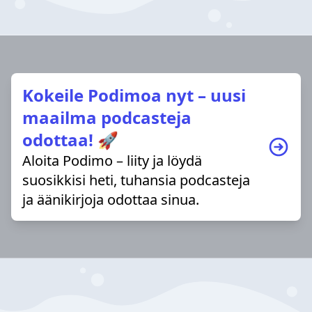
Kokeile Podimoa nyt – uusi
maailma podcasteja
odottaa! 🚀
Aloita Podimo – liity ja löydä
suosikkisi heti, tuhansia podcasteja
ja äänikirjoja odottaa sinua.