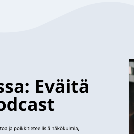
sa: Eväitä
odcast
etoa ja poikkitieteellisiä näkökulmia,