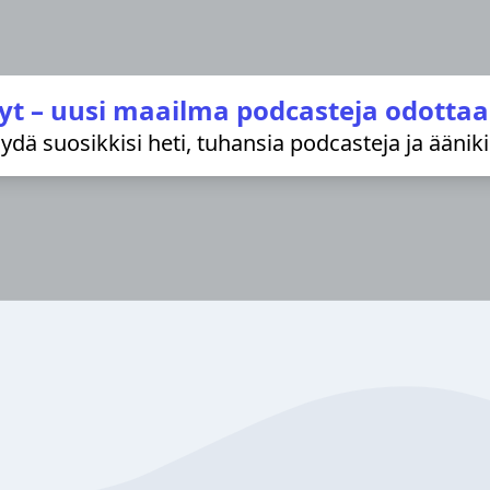
yt – uusi maailma podcasteja odottaa
löydä suosikkisi heti, tuhansia podcasteja ja äänik