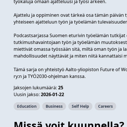
työkaluja omaan ajatteluusi ja työsi arkeen.
Ajattelu ja oppiminen ovat tärkeä osa tämän päivän t
yhteiseen ajatteluun työn ja työelämän tulevaisuuden
Podcastsarjassa Suomen eturivin työelämän tutkijat 
tutkimushavaintojaan työn ja työelämän muutoksesta. 
miettivät omassa työssään sitä, miltä oman työn ja la
mahdollisuudet näyttävät ja miten niitä kannattaisi 
Tämä sarja on yhteistyö Aalto-yliopiston Future of 
ry:n ja TYÖ2030-ohjelman kanssa.
Jaksojen lukumäärä:
25
Uusin jakso:
2026-01-22
Education
Business
Self Help
Careers
Missä voit kuunnella?