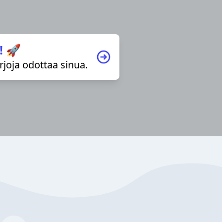
! 🚀
irjoja odottaa sinua.