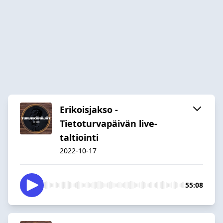
Erikoisjakso -
Tietoturvapäivän live-
taltiointi
2022-10-17
55:08