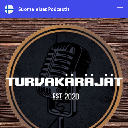
Suomalaiset Podcastit